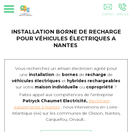
Électricien Rénovation Installation Électrique Mise En
Conformité Nantes Carquefou La Chapelle Sur Erdre Orvault 44
44100 44200 44300 44000
INSTALLATION BORNE DE RECHARGE
POUR VÉHICULES ÉLECTRIQUES A
NANTES
Vous recherchez un artisan électricien agréé pour
une
installation
de
bornes
de
recharge
de
véhicules électriques
et
hybrides rechargeables
sur votre
maison individuelle
ou
copropriété
?
Faites appel aux compétences de l’entreprise
Patryck Chaumet Electricité,
électricien
expérimenté à Nantes
: nous intervenons en Loire-
Atlantique (44) sur les communes de Clisson, Nantes,
Carquefou, Orvault...