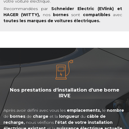
votre voiture électrique.
Recommandées par
Schneider Electric (EVlink) et
HAGER (WITTY),
nos
bornes
sont
compatibles
avec
toutes les marques de voitures électriques.
Nos prestations d’installation d’une borne
IRVE
Après avoir défini avec vous les
emplacements,
le
nombre
de
bornes
de
charge
et la
longueur
du
câble de
recharge,
nous vérifions
l’état de votre installation
électrique existant
et la
puissance électrique actuelle.